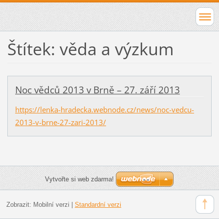
Štítek: věda a výzkum
Noc vědců 2013 v Brně – 27. září 2013
https://lenka-hradecka.webnode.cz/news/noc-vedcu-
2013-v-brne-27-zari-2013/
Vytvořte si web zdarma!
Zobrazit:
Mobilní verzi
|
Standardní verzi